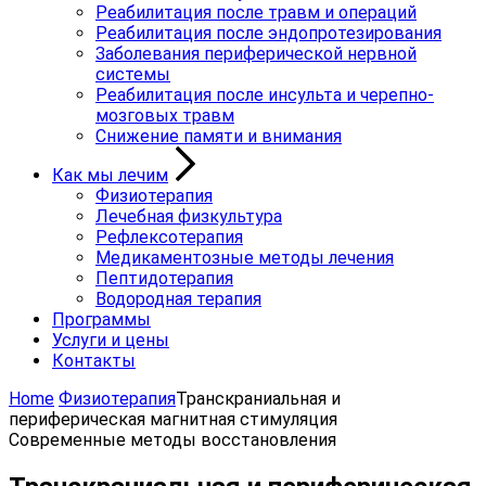
Реабилитация после травм и операций
Реабилитация после эндопротезирования
Заболевания периферической нервной
системы
Реабилитация после инсульта и черепно-
мозговых травм
Снижение памяти и внимания
Как мы лечим
Физиотерапия
Лечебная физкультура
Рефлексотерапия
Медикаментозные методы лечения
Пептидотерапия
Водородная терапия
Программы
Услуги и цены
Контакты
Home
Физиотерапия
Транскраниальная и
периферическая магнитная стимуляция
Современные методы восстановления