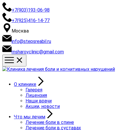
+7(903)193-06-98
+7(925)416-14-77
Москва
info@stepsreabil.ru
msharovclinic@gmail.com
О клинике
Галерея
Лицензия
Наши врачи
Акции, новости
Что мы лечим
Лечение боли в спине
Лечение боли в суставах