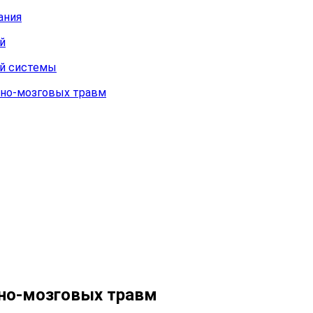
ания
й
ой системы
пно-мозговых травм
пно-мозговых травм