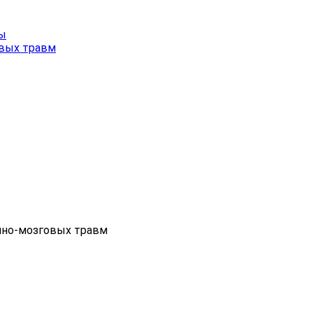
мы
овых травм
епно-мозговых травм