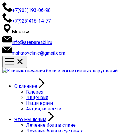
+7(903)193-06-98
+7(925)416-14-77
Москва
info@stepsreabil.ru
msharovclinic@gmail.com
О клинике
Галерея
Лицензия
Наши врачи
Акции, новости
Что мы лечим
Лечение боли в спине
Лечение боли в суставах