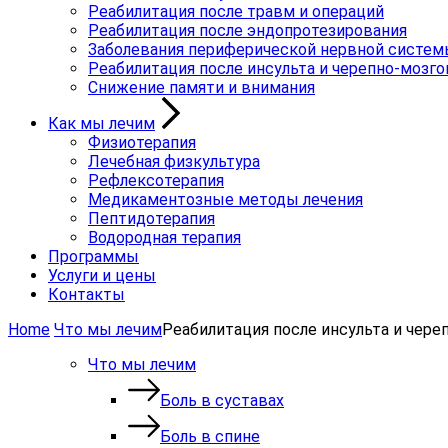
Реабилитация после травм и операций
Реабилитация после эндопротезирования
Заболевания периферической нервной систе
Реабилитация после инсульта и черепно-мозг
Снижение памяти и внимания
Как мы лечим
Физиотерапия
Лечебная физкультура
Рефлексотерапия
Медикаментозные методы лечения
Пептидотерапия
Водородная терапия
Программы
Услуги и цены
Контакты
Home
Что мы лечим
Реабилитация после инсульта и чер
Что мы лечим
Боль в суставах
Боль в спине