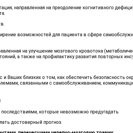
ация, направленная на преодоление когнитивного дефицит
та.
в.
ирение возможностей для пациента в сфере самообслужи
авленная на улучшение мозгового кровотока (метаболич
ояний, а также на профилактику развития повторных инс
с и Ваших близких о том, как обеспечить безопасность о
облемами, связанными с самообслуживанием, коммуникаци
ы
 последствиями, которые невозможно предугадать.
елать достоверный прогноз.
иентами, перенесшими черепно-мозговую травму
: