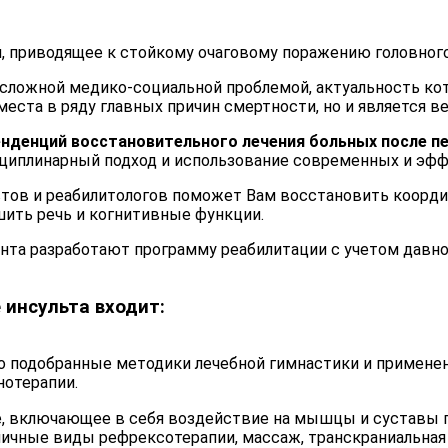
, приводящее к стойкому очаговому поражению головного
сложной медико-социальной проблемой, актуальность котор
места в ряду главных причин смертности, но и является 
денций восстановительного лечения больных после пе
сциплинарный подход и использование современных и эф
тов и реабилитологов поможет Вам восстановить коорди
шить речь и когнитивные функции.
та разработают программу реабилитации с учетом давнос
 инсульта входит:
о подобранные методики лечебной гимнастики и примене
нотерапии.
, включающее в себя воздействие на мышцы и суставы п
зличные виды рефрексотерапии, массаж, транскраниальная