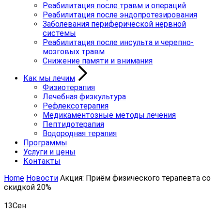
Реабилитация после травм и операций
Реабилитация после эндопротезирования
Заболевания периферической нервной
системы
Реабилитация после инсульта и черепно-
мозговых травм
Снижение памяти и внимания
Как мы лечим
Физиотерапия
Лечебная физкультура
Рефлексотерапия
Медикаментозные методы лечения
Пептидотерапия
Водородная терапия
Программы
Услуги и цены
Контакты
Home
Новости
Акция: Приём физического терапевта со
скидкой 20%
13
Сен