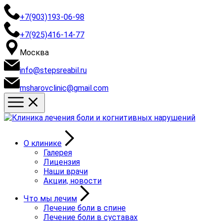
+7(903)193-06-98
+7(925)416-14-77
Москва
info@stepsreabil.ru
msharovclinic@gmail.com
О клинике
Галерея
Лицензия
Наши врачи
Акции, новости
Что мы лечим
Лечение боли в спине
Лечение боли в суставах