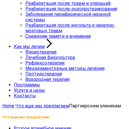
Реабилитация после травм и операций
Реабилитация после эндопротезирования
Заболевания периферической нервной
системы
Реабилитация после инсульта и черепно-
мозговых травм
Снижение памяти и внимания
Как мы лечим
Физиотерапия
Лечебная физкультура
Рефлексотерапия
Медикаментозные методы лечения
Пептидотерапия
Водородная терапия
Программы
Услуги и цены
Контакты
Home
Что еще мы предлагаем
Партнерским клиникам
Что еще мы предлагаем
Второе врачебное мнение