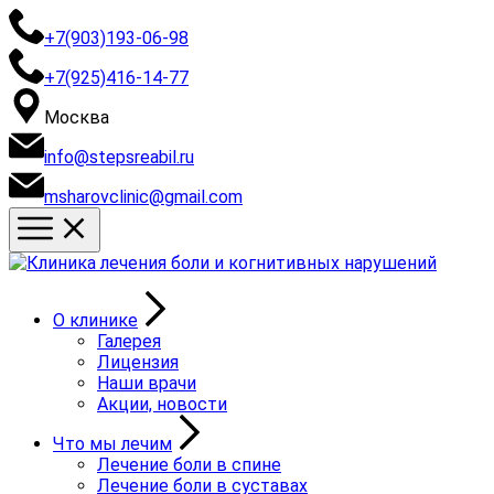
+7(903)193-06-98
+7(925)416-14-77
Москва
info@stepsreabil.ru
msharovclinic@gmail.com
О клинике
Галерея
Лицензия
Наши врачи
Акции, новости
Что мы лечим
Лечение боли в спине
Лечение боли в суставах