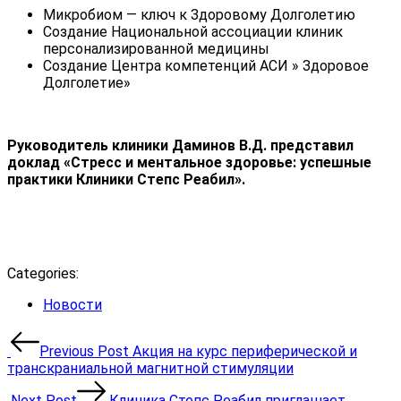
Микробиом — ключ к Здоровому Долголетию
Создание Национальной ассоциации клиник
персонализированной медицины
Создание Центра компетенций АСИ » Здоровое
Долголетие»
Руководитель клиники Даминов В.Д. представил
доклад «Стресс и ментальное здоровье: успешные
практики Клиники Степс Реабил».
Categories:
Categories
Новости
Навигация
Previous Post
Акция на курс периферической и
по
транскраниальной магнитной стимуляции
записям
Next Post
Клиника Степс Реабил приглашает