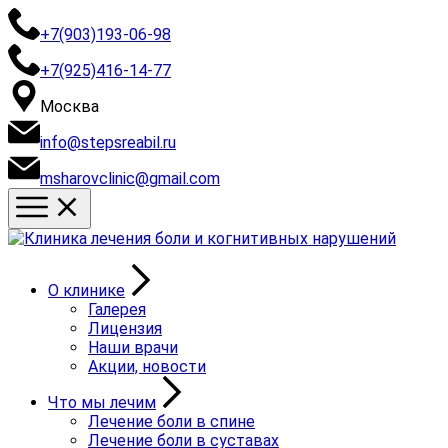
+7(903)193-06-98
+7(925)416-14-77
Москва
info@stepsreabil.ru
msharovclinic@gmail.com
О клинике
Галерея
Лицензия
Наши врачи
Акции, новости
Что мы лечим
Лечение боли в спине
Лечение боли в суставах