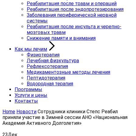
Реабилитация после травм и операций
Реабилитация после эндопротезирования
Заболевания периферической нервной
системы
Реабилитация после инсульта и черепно-
мозговых травм
Снижение памяти и внимания
Как мы лечим
Физиотерапия
Лечебная физкультура
Рефлексотерапия
Медикаментозные методы лечения
Пептидотерапия
Водородная терапия
Программы
Услуги и цены
Контакты
Home
Новости
Сотрудники клиники Степс Реабил
приняли участие в Зимней сессии АНО «Национальная
Академия Активного Долголетия»
23
Дек