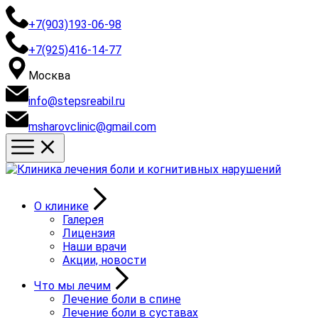
+7(903)193-06-98
+7(925)416-14-77
Москва
info@stepsreabil.ru
msharovclinic@gmail.com
О клинике
Галерея
Лицензия
Наши врачи
Акции, новости
Что мы лечим
Лечение боли в спине
Лечение боли в суставах