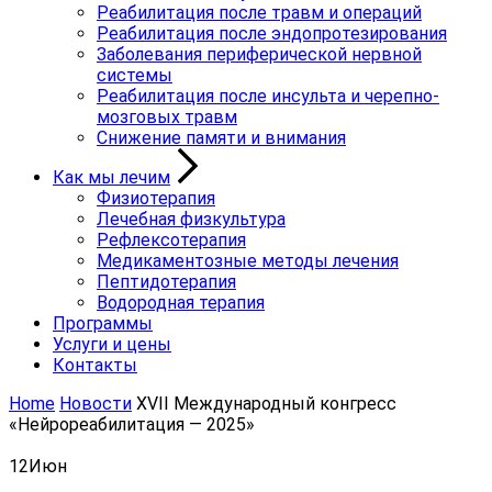
Реабилитация после травм и операций
Реабилитация после эндопротезирования
Заболевания периферической нервной
системы
Реабилитация после инсульта и черепно-
мозговых травм
Снижение памяти и внимания
Как мы лечим
Физиотерапия
Лечебная физкультура
Рефлексотерапия
Медикаментозные методы лечения
Пептидотерапия
Водородная терапия
Программы
Услуги и цены
Контакты
Home
Новости
XVII Международный конгресс
«Нейрореабилитация — 2025»
12
Июн