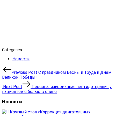
Categories:
Categories
Новости
Навигация
Previous Post
С праздником Весны и Труда и Днем
по
Великой Победы!
записям
Next Post
Персонализированная пептидотерапия у
пациентов с болью в спине
Новости