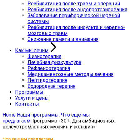
Реабилитация после травм и операций
Реабилитация после эндопротезирования
Заболевания периферической нервной
системы
Реабилитация после инсульта и черепно-
мозговых травм
Снижение памяти и внимания
Как мы лечим
Физиотерапия
Лечебная физкультура
Рефлексотерапия
Медикаментозные методы лечения
Пептидотерапия
Водородная терапия
Программы
Услуги и цены
Контакты
Home
Наши программы. Что еще мы
предлагаем
Программа «30+. Для амбициозных,
целеустремленных мужчин и женщин»
Что еще мы предлагаем