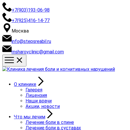
+7(903)193-06-98
+7(925)416-14-77
Москва
info@stepsreabil.ru
msharovclinic@gmail.com
О клинике
Галерея
Лицензия
Наши врачи
Акции, новости
Что мы лечим
Лечение боли в спине
Лечение боли в суставах