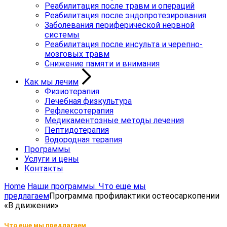
Реабилитация после травм и операций
Реабилитация после эндопротезирования
Заболевания периферической нервной
системы
Реабилитация после инсульта и черепно-
мозговых травм
Снижение памяти и внимания
Как мы лечим
Физиотерапия
Лечебная физкультура
Рефлексотерапия
Медикаментозные методы лечения
Пептидотерапия
Водородная терапия
Программы
Услуги и цены
Контакты
Home
Наши программы. Что еще мы
предлагаем
Программа профилактики остеосаркопении
«В движении»
Что еще мы предлагаем